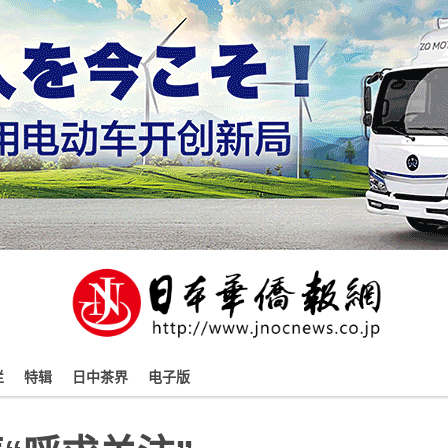
栏
特辑
日中茶界
电子版