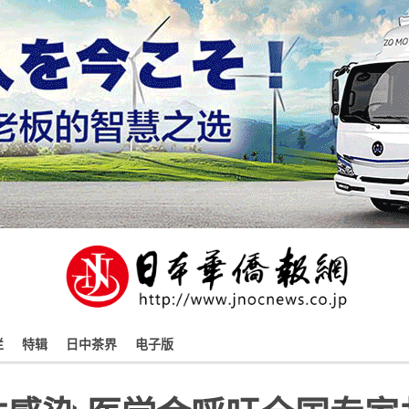
栏
特辑
日中茶界
电子版