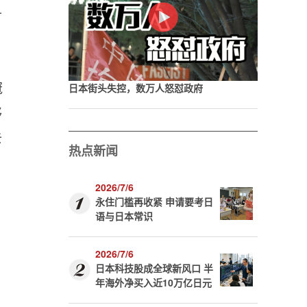
扩
冠
日本街头失控，数万人怒怼政府
够
去
热点新闻
2026/7/6
永住门槛再收紧 申请要考日
语与日本常识
2026/7/6
日本科技股成全球新风口 半
年海外净买入近10万亿日元