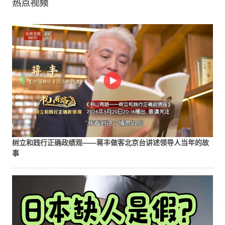
热点视频
树立和践行正确政绩观——蒋丰做客北京台讲述领导人当年的故
事