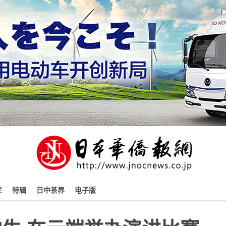
栏
特辑
日中茶界
电子版