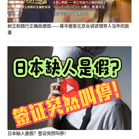
树立和践行正确政绩观——蒋丰做客北京台讲述领导人当年的故
事
日本缺人是假？签证突然叫停！