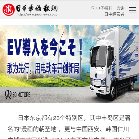
电子报刊
咨询
日中经营者
华人企业助池袋再添漫迷朝圣地 常磐庄重现昔日
辉煌
华人新闻
文化风采
乔聚
日本新华侨报
2020/3/2 11:09:29
日本东京都有
23个特别区，其中
丰岛区是著
名的“漫画的朝圣地”，更与中国西安、韩国仁川