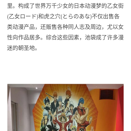
里。构成了世界万千少女的日本动漫梦的乙女街
(乙女ロード)和虎之穴(とらのあな)不仅出售各
类动漫产品，还贩售各种同人志及周边，尤以女
性向作品居多。综合这些因素，
池袋成了许多漫
迷的朝圣地。