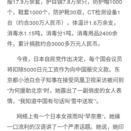
服17.9万余套，护目镜7.8万余只，防护帽1000
个，鞋套1000个，防护靴30双，CT检测设备1
台（约合300万人民币），体温计1.6万余支，
消毒水1.15吨，消毒分1吨，消毒用品2400余
件，累计捐款约合3000多万元人民币。
今夜，日本自民党作出决定，每个国会议员
将扣除5000日元工资作为向中国赈灾义款。东
京都小池白合子知事在接受凤凰卫视采访被问到
“为何援助北京”时，她露出了一副俏皮的女人表
情，“我知道中国有句话叫‘雪中送炭’”。
网络上有一个日本女孩而叫“早奈惠”，她操
一口流利的汉语讲了一个严肃话题。她说，她印