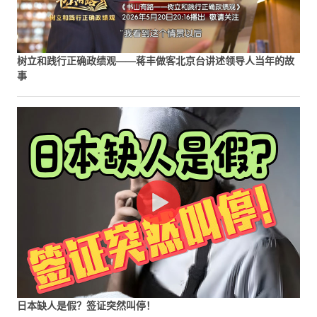
树立和践行正确政绩观——蒋丰做客北京台讲述领导人当年的故
事
日本缺人是假？签证突然叫停！