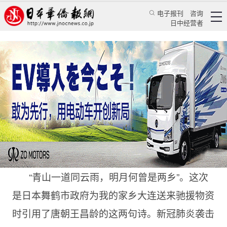
电子报刊
咨询
日中经营者
青山一道同云雨
专栏
贤眼窥日★王景贤
王景贤
日本新华侨报
2020/2/25 12:33:29
“青山一道同云雨，明月何曾是两乡”。这次
是日本舞鹤市政府为我的家乡大连送来驰援物资
时引用了唐朝王昌龄的这两句诗。新冠肺炎袭击