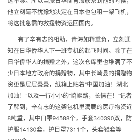
远不够。所以当旅日华商青海联系到他的时候，
他立刻毫不犹豫地决定在日本也包租一架飞机，
将这批急需的救援物资运回国内。
有了辛有志的相助，青海如释重负，立刻通
知在日华侨华人下一班专机的起飞时间。除了在
日华侨华人的捐赠之外，这次仓库里也堆满了不
少日本地方政府的捐赠物，其中长崎县的捐赠物
资更是层层叠叠，纸箱上贴着“中国加油！湖北
加油！”以及一行小小的“崎岖路，长情在！”记者
了解到，辛有志的这架包机里满载的医疗物资近
8吨重，其中口罩94588个，手套340390双，防
护服14130套，护目罩7311个，头套鞋套等