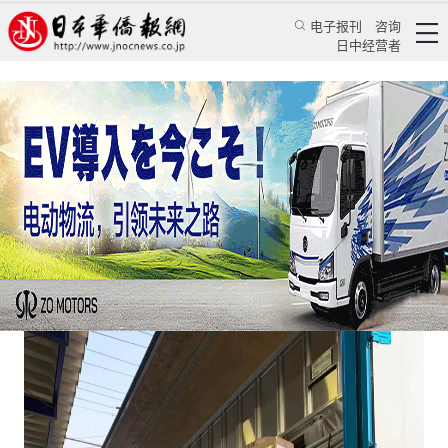
电子报刊
咨询
日中经营者
旅日华商青海携手辛有志再次包专机援武汉
华人新闻
文化风采
蒋丰
日本新华侨报
2020/2/16 11:00:31