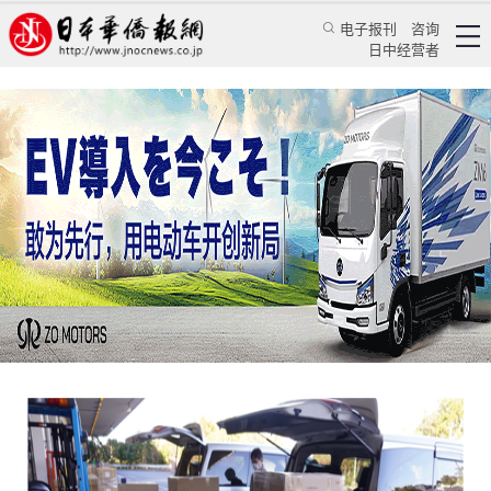
电子报刊
咨询
日中经营者
华人社长心系中国同胞 集全公司之力捐赠抗疫物
资
华人新闻
文化风采
乔聚
日本新华侨报
2020/2/12 13:34:06