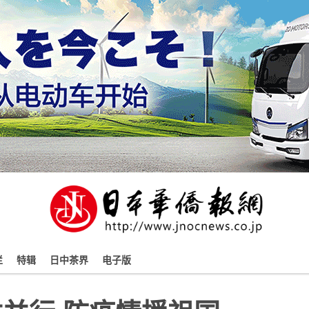
栏
特辑
日中茶界
电子版