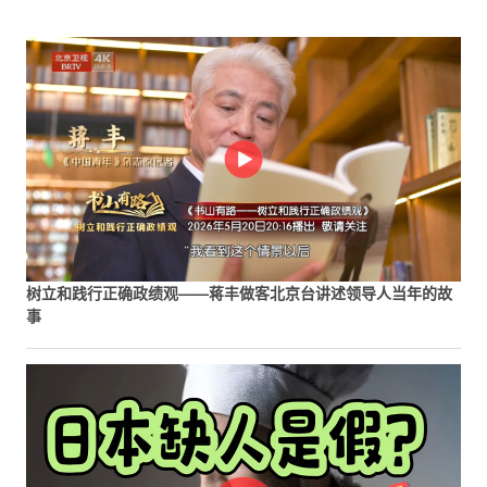
树立和践行正确政绩观——蒋丰做客北京台讲述领导人当年的故
事