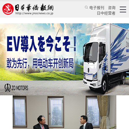
电子报刊
咨询
日中经营者
孙振勇总领事会见北海道议长远藤连
华人新闻
使领馆新闻
中国驻长崎总领事馆
2016/11/29 21:04:56