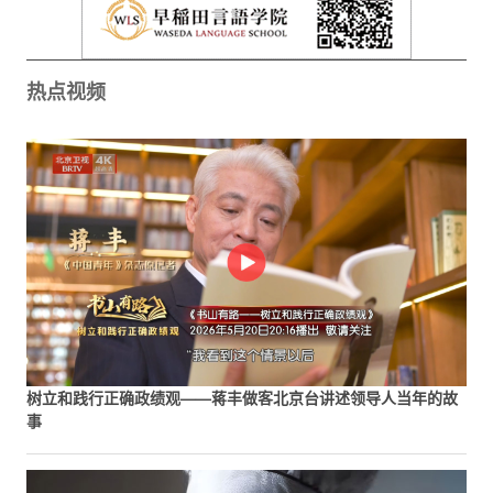
热点视频
树立和践行正确政绩观——蒋丰做客北京台讲述领导人当年的故
事