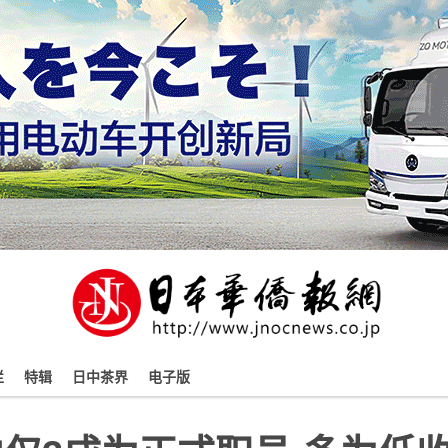
栏
特辑
日中茶界
电子版