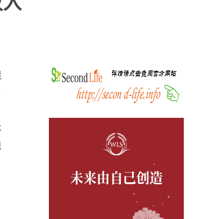
收入
显
元
本
境