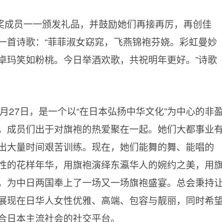
奖成员一一颁发礼品，并鼓励她们再接再厉，再创佳
一首诗歌：“菲菲淑女窈窕，飞燕锦袍芬娆。彩虹曼妙
卓玛笑如粉桃。今日举酒欢歌，共祝明年更好。”诗歌
2月27日，是一个以“在日本弘扬中华文化”为中心的非
，成员们出于对旗袍的热爱聚在一起。她们大都事业
出大量时间艰苦训练。现在，她们能舞的舞、能唱的
性的花样年华，用旗袍演绎东瀛华人的婉约之美，用
，为中日两国奉上了一场又一场旗袍盛宴。总会秉持
展现在日华人女性优雅、高端、包容与靓丽，同时希
合日本主流社会的社交平台。