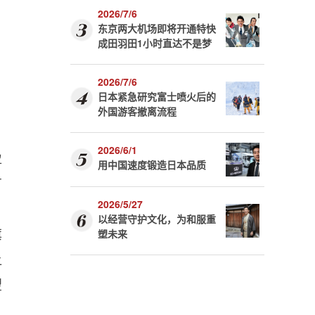
2026/7/6
东京两大机场即将开通特快
成田羽田1小时直达不是梦
2026/7/6
日本紧急研究富士喷火后的
外国游客撤离流程
2026/6/1
盈
用中国速度锻造日本品质
有
2026/5/27
以经营守护文化，为和服重
旗
塑未来
让
望