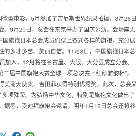
闪微型电影，5月参加了吉尼斯世界纪录拍摄，8月26
会。9月20日，总会在东京举办了国庆公演。会场座无
。中国旗袍日本总会成员们穿上各式各样的旗袍，充分展
性的多才多艺、美丽自信。11月3日，中国旗袍日本总
成员加入，12月将在名古屋、大阪、大分县成立分会。
 “第二届中国旗袍大赛全球三项总决赛・红颜雅韵杯”，
得美丽天使奖、吉田菲获得特别优秀奖。此次，总会
获了多项殊荣。为弘扬中华文化，特别是旗袍文化做出了
。据悉，受迪拜旗袍会邀请，明年1月12日总会还将参