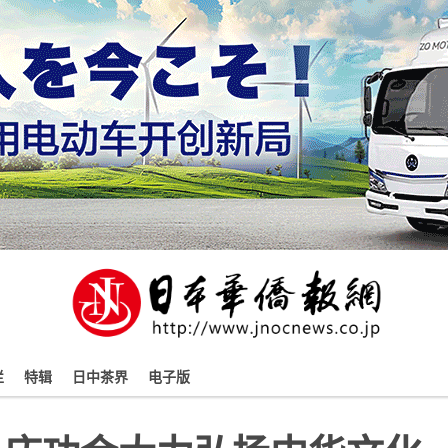
栏
特辑
日中茶界
电子版