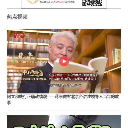
热点视频
树立和践行正确政绩观——蒋丰做客北京台讲述领导人当年的故
事