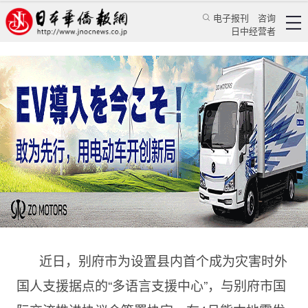
电子报刊
咨询
日中经营者
日别府市设灾害时支援外国人据点 能用中文传达
信息
华人新闻
经贸活动
郭桂玲
日本华侨报网
2016/11/24 11:23:10
近日，别府市为设置县内首个成为灾害时外
国人支援据点的“多语言支援中心”，与别府市国