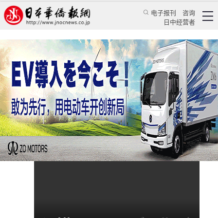
电子报刊
咨询
日中经营者
春树拉面：中华调料做出不一样口味的蘸面
视频
CCTV
吕鹏 张桐
CCTV4
2016/11/17 17:17:58