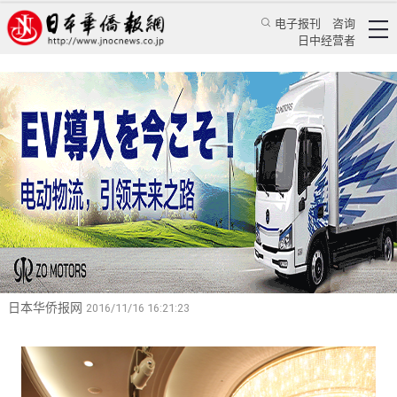
电子报刊
咨询
日中经营者
日本公明党党首山口那津男等政经要人到会祝贺
《人民日报海外版日本月刊》举行创刊五周年纪
念会
华人新闻
经贸活动
乔聚
日本华侨报网
2016/11/16 16:21:23