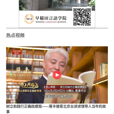
热点视频
树立和践行正确政绩观——蒋丰做客北京台讲述领导人当年的故
事