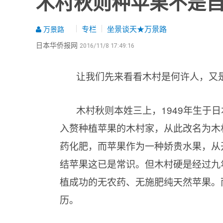
木村秋则种苹果不是
专栏
坐景谈天★万景路
万景路
日本华侨报网
2016/11/8 17:49:16
让我们先来看看木村是何许人，又
木村秋则本姓三上，
1949年生
入赘种植苹果的木村家，从此改名为木
药化肥，而苹果作为一种娇贵水果，从
结苹果这已是常识。但木村硬是经过九
植成功的无农药、无施肥纯天然苹果。
历。