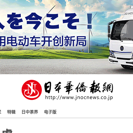
栏
特辑
日中茶界
电子版