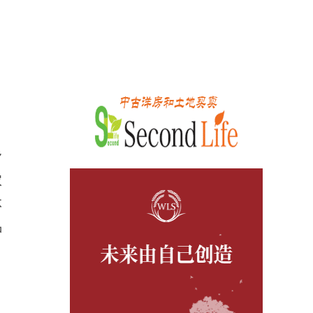
乡
农
不
种