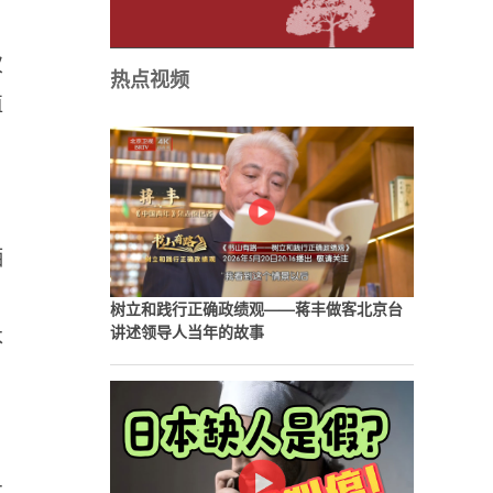
次
热点视频
植
洒
树立和践行正确政绩观——蒋丰做客北京台
木
讲述领导人当年的故事
木