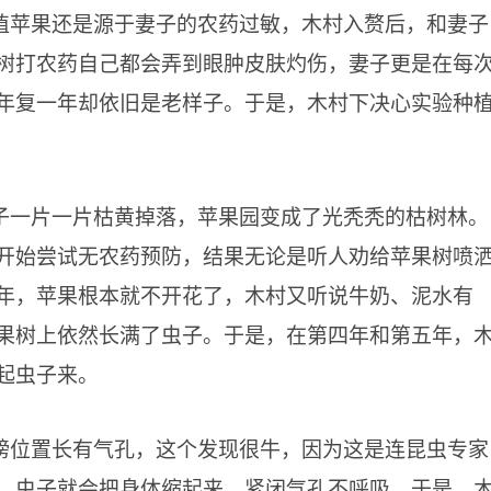
植苹果还是源于妻子的农药过敏，木村入赘后，和妻子
树打农药自己都会弄到眼肿皮肤灼伤，妻子更是在每
年复一年却依旧是老样子。于是，木村下决心实验种
子一片一片枯黄掉落，苹果园变成了光秃秃的枯树林。
开始尝试无农药预防，结果无论是听人劝给苹果树喷
年，苹果根本就不开花了，木村又听说牛奶、泥水有
果树上依然长满了虫子。于是，在第四年和第五年，
起虫子来。
膀位置长有气孔，这个发现很牛，因为这是连昆虫专家
，虫子就会把身体缩起来，紧闭气孔不呼吸。于是，