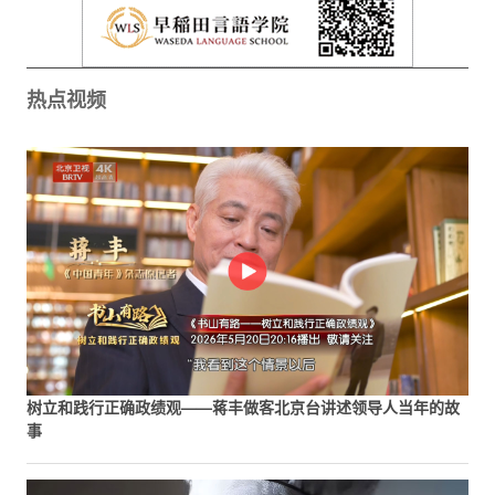
热点视频
树立和践行正确政绩观——蒋丰做客北京台讲述领导人当年的故
事