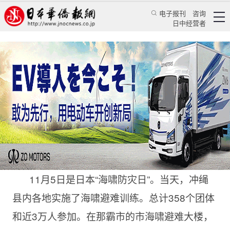
电子报刊
咨询
日中经营者
日冲绳实施外国人避难训练 用中文传达灾害信息
华人新闻
经贸活动
兰君
日本华侨报网
2016/11/7 11:09:08
11月5日是日本“海啸防灾日”。当天，冲绳
县内各地实施了海啸避难训练。总计358个团体
和近3万人参加。在那霸市的市海啸避难大楼，