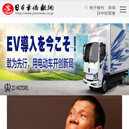
电子报刊
咨询
日中经营者
杜特尔特“一不小心”踢翻了日本的五味瓶
日本新闻
政治焦点
蒋丰
日本华侨报网
2016/10/26 09:47:05