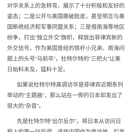
对华关系上的急转弯，展示了十分积极和友好的
姿态；二是公开与美国撕破脸皮，甚至明言与美
国断绝经济和军事同盟关系；三是借南海等地区
纷争，打出“独立外交”旗帜，释放出菲律宾新的
外交信号。作为美国曾经的铁杆小兄弟、南海问
题上的头号“马前卒”，杜特尔特的“三把火”让美
日始料未及，猛料十足。
如果说杜特尔特高调访华是菲律宾近期系列
举动的“主题曲”，那么站在一旁的日本却发出了
很大的“杂音”。
先是杜特尔特“出尔反尔”，将日本从访问日
程上的第一站后调，选择中国作为首访地，引发