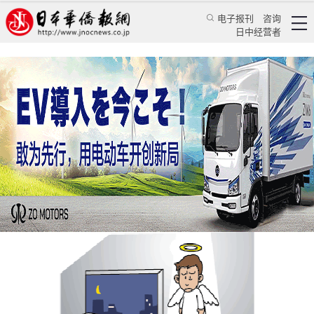
电子报刊
咨询
日中经营者
日本国民性让“过劳死”陷入无解的死循环
日本新闻
社会观察
蒋丰
日本华侨报网
2016/10/18 10:34:01