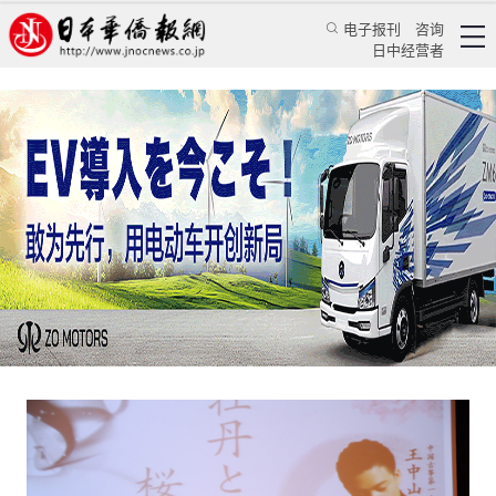
电子报刊
咨询
日中经营者
中国“古筝圣手”赴日弘扬中华艺术 精心打造“牡
丹与樱花的盛宴”
华人新闻
文化风采
王鹏
日本华侨报网
2016/10/4 15:33:15