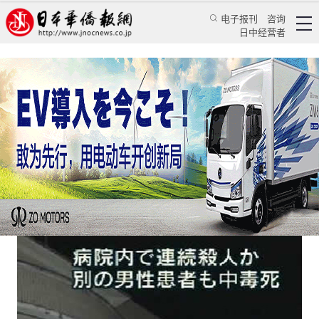
电子报刊
咨询
日中经营者
日本“点滴杀人”背后丛林法则再现
日本新闻
社会观察
蒋丰
日本华侨报网
2016/9/28 14:16:37