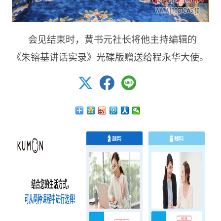
会见结束时，黄书元社长将他主持编辑的
《朱镕基讲话实录》光碟版赠送给程永华大使。