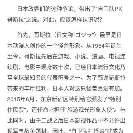
日本政客们的这种争论，带出了“自卫队PK
哥斯拉”之说。对此，应该怎样认识呢？
首先，哥斯拉（日文称“ゴジラ”）最早是日
本动漫人创作的一个怪兽形象。从1954年诞生
至今，哥斯拉先后在游戏、小说、漫画、电视连
续剧、电影中现身数十次，已经日本流行文化乃
至全球最知名的代表符号之一。为了感谢哥斯拉
带来的丰厚红利，日本人对这只怪兽喜爱有加。
2015年6月，东京新宿区特别给它颁发了“特别
住民票”，还任命它担任“旅游观光形象大使”。与
此同时，由于二战之后日本影视作品中不允许出
现军事战争题材，因此，“自卫队打怪兽”就成为