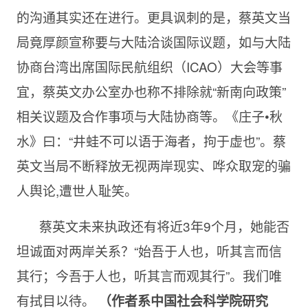
的沟通其实还在进行。更具讽刺的是，蔡英文当
局竟厚颜宣称要与大陆洽谈国际议题，如与大陆
协商台湾出席国际民航组织（
ICAO）大会等事
宜，蔡英文办公室办也称不排除就“新南向政策”
相关议题及合作事项与大陆协商等。《庄子•秋
水》曰：“井蛙不可以语于海者，拘于虚也”。蔡
英文当局不断释放无视两岸现实、哗众取宠的骗
人舆论,遭世人耻笑。
蔡英文未来执政还有将近
3年9个月，她能否
坦诚面对两岸关系？“始吾于人也，听其言而信
其行；今吾于人也，听其言而观其行”。我们唯
有拭目以待。
（作者系中国社会科学院研究