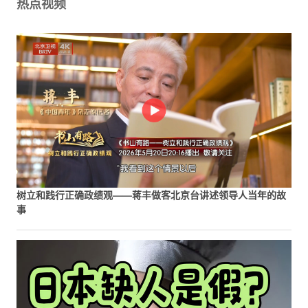
热点视频
树立和践行正确政绩观——蒋丰做客北京台讲述领导人当年的故
事