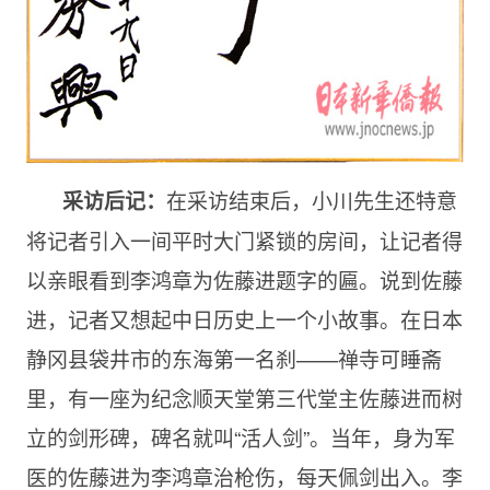
在采访结束后，小川先生还特意
采访后记：
将记者引入一间平时大门紧锁的房间，让记者得
以亲眼看到李鸿章为佐藤进题字的匾。说到佐藤
进，记者又想起中日历史上一个小故事。在日本
静冈县袋井市的东海第一名刹——禅寺可睡斋
里，有一座为纪念顺天堂第三代堂主佐藤进而树
立的剑形碑，碑名就叫“活人剑”。当年，身为军
医的佐藤进为李鸿章治枪伤，每天佩剑出入。李