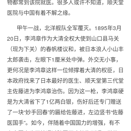
物都常到该院就医。很多人或许不知道，顺天堂
医院与中国有着不解之缘。
甲午一战，北洋舰队全军覆灭。
1895年3月
20日，李鸿章作为大清全权大使到山口县马关
（现为下关）的春帆楼议和，被日本浪人小山丰
太郎袭击，左眼下1厘米处中弹。外交无小事，
更何况是李鸿章这样一位倾撑着大清的权臣，日
本政府找来了日本最好的医生、顺天堂第三代堂
主佐藤进为李鸿章治伤。因为这一枪，李鸿章硬
是为大清省下了1亿两白银，伤好后还专门赠送
了一块“妙手回春”的匾给佐藤进，左边竖书“佐藤
医国手”。如今，伴随着中国国力的增强，有不