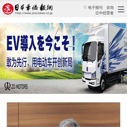
电子报刊
咨询
日中经营者
赴日医疗得找跨国机构不能“爆买”
——访日中医学协会理事长、顺天堂医院第九代堂主小川秀兴
专访
医疗专家
蒋丰
日本新华侨报
2016/8/25 10:00:00