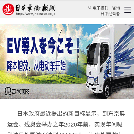
电子报刊
咨询
日中经营者
日本将为完善观光咨询处提供补助 目标增加外国
客
华人新闻
经贸活动
郭桂玲
日本华侨报网
2016/8/24 18:02:43
日本政府最近提出的新目标显示，到东京奥
运会、残奥会举办之年2020年前，实现年间吸