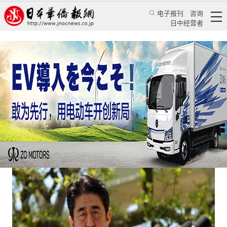
电子报刊
咨询
日中经营者
别看安倍对美国不首先使用核武怎么说
日本新闻
政治焦点
蒋丰
日本华侨报网
2016/8/22 16:29:20