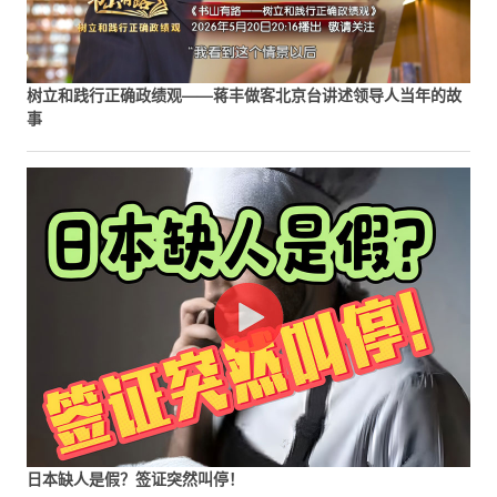
树立和践行正确政绩观——蒋丰做客北京台讲述领导人当年的故
事
日本缺人是假？签证突然叫停！