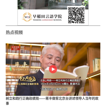
热点视频
树立和践行正确政绩观——蒋丰做客北京台讲述领导人当年的故
事