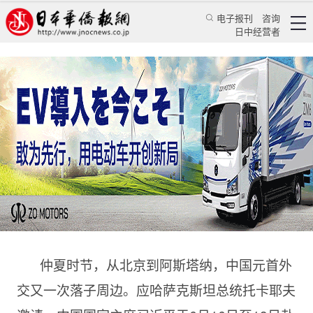
电子报刊
咨询
日中经营者
从长安携手到草原新篇，中国元首外交再度落子
中亚
特辑
学习天地
郭金超 黄钰钦
中国新闻网
2025/6/17 11:38:39
仲夏时节，从北京到阿斯塔纳，中国元首外
交又一次落子周边。应哈萨克斯坦总统托卡耶夫