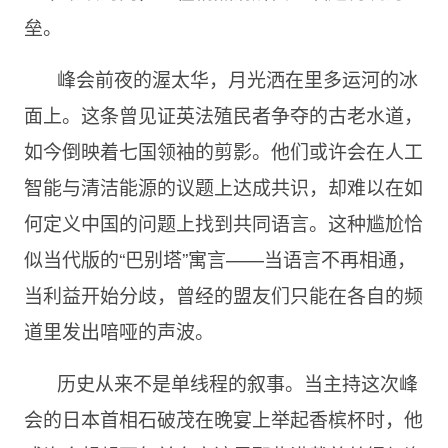
垒。
峰会前夜的渥太华，月光洒在里多运河的冰
面上。这条曾见证英法殖民者争夺的古老水道，
如今倒映着七国领袖的剪影。他们或许会在人工
智能与清洁能源的议题上达成共识，却难以在如
何定义中国的问题上找到共同语言。这种尴尬恰
似当代版的“巴别塔”寓言——当语言不再相通，
当利益开始分歧，曾经的盟友们只能在各自的频
道里发出喑哑的声波。
历史从来不是单线程的叙事。当主持这次峰
会的日本首相石破茂在晚宴上举起香槟杯时，他