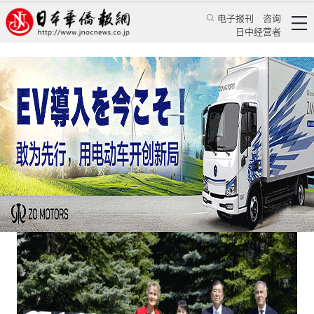
电子报刊
咨询
日中经营者
G7峰会在迷雾中寻找共识的踉跄舞步
评论
国际视角
程千凡
日本华侨报
2025/6/17 10:15:00