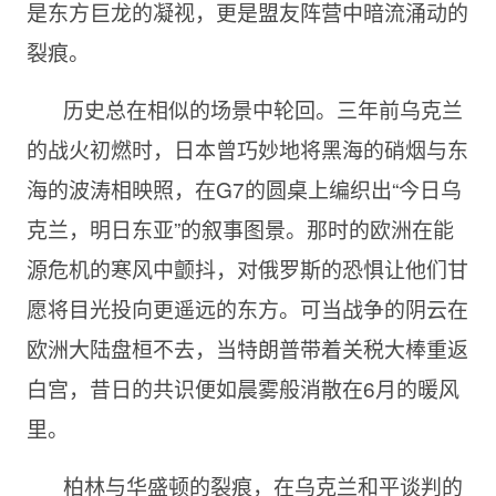
是东方巨龙的凝视，更是盟友阵营中暗流涌动的
裂痕。
历史总在相似的场景中轮回。三年前乌克兰
的战火初燃时，日本曾巧妙地将黑海的硝烟与东
海的波涛相映照，在G7的圆桌上编织出“今日乌
克兰，明日东亚”的叙事图景。那时的欧洲在能
源危机的寒风中颤抖，对俄罗斯的恐惧让他们甘
愿将目光投向更遥远的东方。可当战争的阴云在
欧洲大陆盘桓不去，当特朗普带着关税大棒重返
白宫，昔日的共识便如晨雾般消散在6月的暖风
里。
柏林与华盛顿的裂痕，在乌克兰和平谈判的