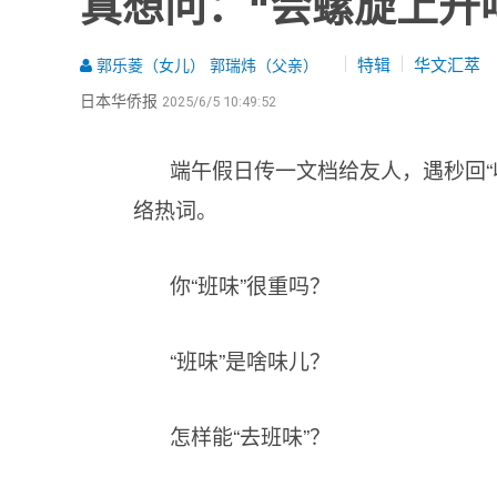
真想问：“会螺旋上升
特辑
华文汇萃
郭乐菱（女儿） 郭瑞炜（父亲）
日本华侨报
2025/6/5 10:49:52
端午假日传一文档给友人，遇秒回“收
络热词。
你“班味”很重吗？
“班味”是啥味儿？
怎样能“去班味”？