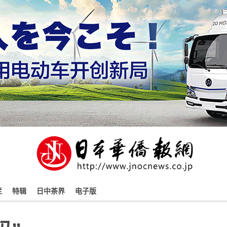
栏
特辑
日中茶界
电子版