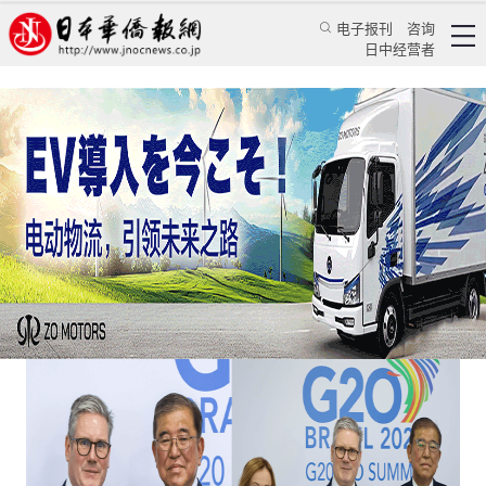
电子报刊
咨询
日中经营者
日意安保经济合作究竟是机遇还是暗礁？
评论
国际视角
蒋丰
日本华侨报
2025/5/28 12:25:23