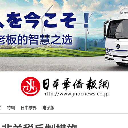
栏
特辑
日中茶界
电子版