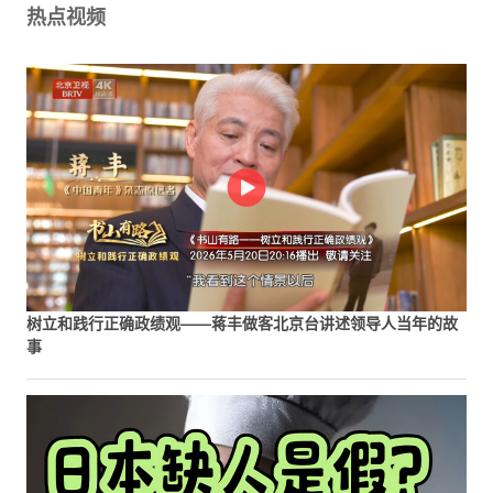
热点视频
树立和践行正确政绩观——蒋丰做客北京台讲述领导人当年的故
事