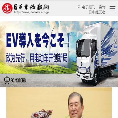
电子报刊
咨询
日中经营者
日本坚守多边贸易 共御保护主义逆流
评论
日本纵横
蒋丰
日本华侨报
2025/5/14 12:01:47