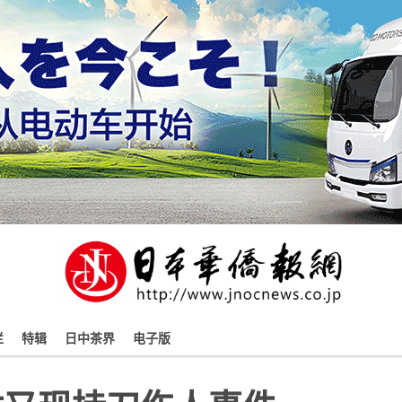
栏
特辑
日中茶界
电子版