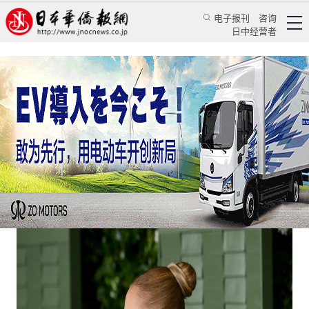
电子报刊
咨询
日中经营者
日本女性太瘦，政府先不干了
日本新闻
社会观察
颜丹丹
日本华侨报
2025/5/9 16:24:02