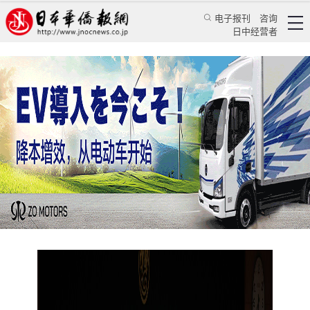
电子报刊
咨询
日中经营者
弘扬汉语之美，讲好中国故事 第十一届“大使杯”
朗诵大赛在东京落幕
华人新闻
文化风采
郁丛嘉、王亚囡
日本华侨报
2025/4/30 20:06:38