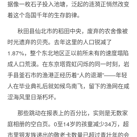
据像一枚石子投入池塘，泛起的涟漪正悄然改变
着这个岛国千年的生存韵律。
秋田县仙北市的稻田中央，废弃的农舍像被
时光遗弃的贝壳。去年这里的人口锐减了
1.87%，整个东北地区正以前所未有的速度塌陷
成人口荒漠。在东京塔霓虹闪烁的同一时刻，岩
手县釜石市的渔港正经历着“人的退潮”——年轻
人在毕业典礼后就如候鸟南飞，留下的渔网在咸
涩海风里日渐朽坏。
那些跳动在报表上的百分比，实则是无数家
庭相册的空白页。0至14岁的孩童减少34万，超
市里银发族递出的敬老卡数量已超过青壮年的会