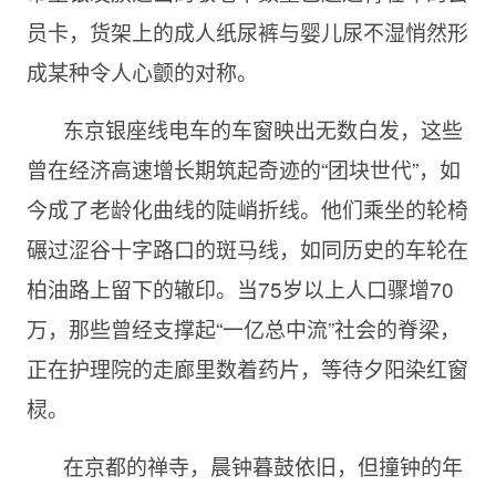
员卡，货架上的成人纸尿裤与婴儿尿不湿悄然形
成某种令人心颤的对称。
东京银座线电车的车窗映出无数白发，这些
曾在经济高速增长期筑起奇迹的“团块世代”，如
今成了老龄化曲线的陡峭折线。他们乘坐的轮椅
碾过涩谷十字路口的斑马线，如同历史的车轮在
柏油路上留下的辙印。当75岁以上人口骤增70
万，那些曾经支撑起“一亿总中流”社会的脊梁，
正在护理院的走廊里数着药片，等待夕阳染红窗
棂。
在京都的禅寺，晨钟暮鼓依旧，但撞钟的年