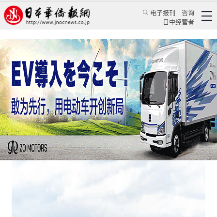
电子报刊
咨询
日中经营者
日本老龄化列岛空庭的和弦与变奏
日本新闻
社会观察
程千凡
日本华侨报
2025/4/16 06:54:46