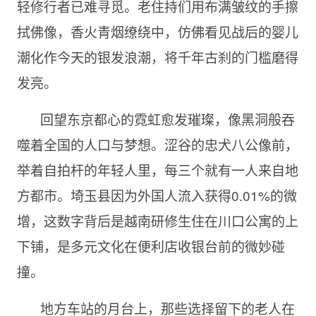
轻修行者已难寻觅。老住持们用布满皱纹的手擦
拭佛像，香火青烟缭绕中，仿佛看见战后的婴儿
潮化作今天的银发浪潮，将千年古刹的门槛磨得
发亮。
回望东京都心的霓虹愈发璀璨，像黑洞般吞
噬着全国的人口与梦想。涩谷的忠犬八公像前，
举着自拍杆的年轻人里，每三个就有一人来自地
方都市。埼玉县因为外国人流入获得0.01%的微
增，这数字背后是越南研修生住在川口公寓的上
下铺，是多元文化在便利店收银台前的微妙碰
撞。
地方车站的月台上，那些选择留下的老人在