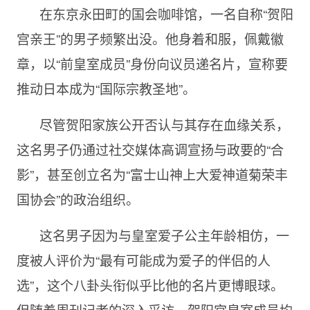
在东京永田町的国会咖啡馆，一名自称“贺阳
宫亲王”的男子频繁出没。他身着和服，佩戴徽
章，以“前皇室成员”身份向议员递名片，宣称要
推动日本成为“国际宗教圣地”。
尽管贺阳家族公开否认与其存在血缘关系，
这名男子仍通过社交媒体高调宣扬与政要的“合
影”，甚至创立名为“富士山神上大爱神道菊荣丰
国协会”的政治组织。
这名男子因为与皇室爱子公主年龄相仿，一
度被人评价为“最有可能成为爱子的伴侣的人
选”，这个八卦头衔似乎比他的名片更博眼球。
但随着周刊记者的深入采访，贺阳宫皇室成员均