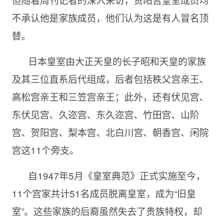
不承认他是家族成员，他们认为这是有人冒名顶
替。
日本皇室由大正天皇的长子昭和天皇的家族
及其三位直系后代组成，后者包括秩父宫亲王、
高松宫亲王和三笠宫亲王；此外，还有伏见宫、
东伏见宫、久迩宫、东久迩宫、竹田宫、山阶
宫、贺阳宫、梨本宫、北白川宫、朝香宫、闲院
宫这11个旁支。
自1947年5月《皇室典范》正式实施至今，
11个宫家共计51名成员脱离皇室，成为“旧皇
室”。这些家族的后裔虽然失去了贵族特权，却