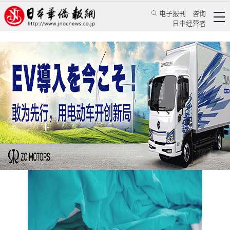
电子报刊
咨询
日中经营者
樱花国度匿名生命与社会契约的双向困境
评论
日本纵横
程千凡
日本华侨报
2025/4/1 12:27:16