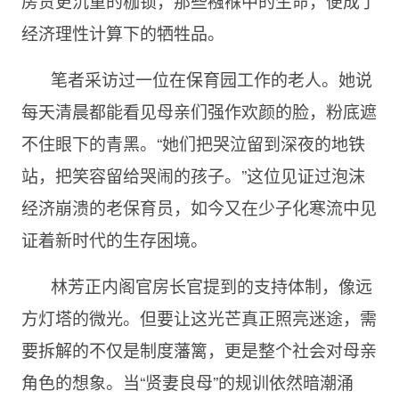
房贷更沉重的枷锁，那些襁褓中的生命，便成了
经济理性计算下的牺牲品。
笔者采访过一位在保育园工作的老人。她说
每天清晨都能看见母亲们强作欢颜的脸，粉底遮
不住眼下的青黑。“她们把哭泣留到深夜的地铁
站，把笑容留给哭闹的孩子。”这位见证过泡沫
经济崩溃的老保育员，如今又在少子化寒流中见
证着新时代的生存困境。
林芳正内阁官房长官提到的支持体制，像远
方灯塔的微光。但要让这光芒真正照亮迷途，需
要拆解的不仅是制度藩篱，更是整个社会对母亲
角色的想象。当“贤妻良母”的规训依然暗潮涌