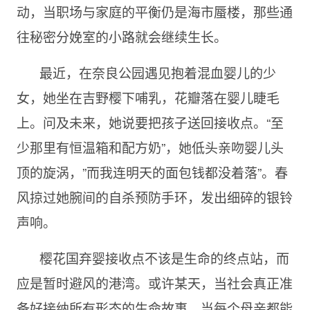
动，当职场与家庭的平衡仍是海市蜃楼，那些通
往秘密分娩室的小路就会继续生长。
最近，在奈良公园遇见抱着混血婴儿的少
女，她坐在吉野樱下哺乳，花瓣落在婴儿睫毛
上。问及未来，她说要把孩子送回接收点。“至
少那里有恒温箱和配方奶”，她低头亲吻婴儿头
顶的旋涡，”而我连明天的面包钱都没着落”。春
风掠过她腕间的自杀预防手环，发出细碎的银铃
声响。
樱花国弃婴接收点不该是生命的终点站，而
应是暂时避风的港湾。或许某天，当社会真正准
备好接纳所有形态的生命故事，当每个母亲都能