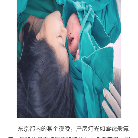
东京都内的某个夜晚，产房灯光如雾霭般氤