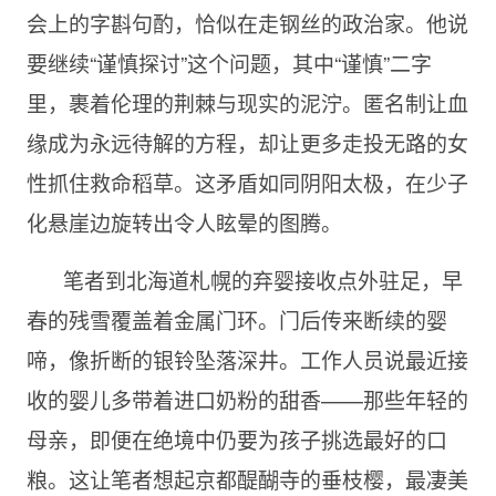
会上的字斟句酌，恰似在走钢丝的政治家。他说
要继续“谨慎探讨”这个问题，其中“谨慎”二字
里，裹着伦理的荆棘与现实的泥泞。匿名制让血
缘成为永远待解的方程，却让更多走投无路的女
性抓住救命稻草。这矛盾如同阴阳太极，在少子
化悬崖边旋转出令人眩晕的图腾。
笔者到北海道札幌的弃婴接收点外驻足，早
春的残雪覆盖着金属门环。门后传来断续的婴
啼，像折断的银铃坠落深井。工作人员说最近接
收的婴儿多带着进口奶粉的甜香——那些年轻的
母亲，即便在绝境中仍要为孩子挑选最好的口
粮。这让笔者想起京都醍醐寺的垂枝樱，最凄美