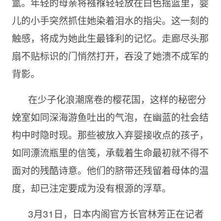
氲。年轻的母亲将襁褓轻轻放在白色摇篮里，婴
儿的小手突然抓住她染着泪水的指尖。这一刻的
触感，将成为她此生最锋利的记忆。走廊尽头那
扇不贴标识的门悄然打开，吞没了她溃不成军的
背影。
在少子化浪潮席卷的樱花国，这样的秘密分
娩室如同深海游鱼吐出的气泡，在幽蓝的社会结
构中时隐时现。那些被放入弃婴接收点的孩子，
如同漂流瓶里的信笺，承载着生命最初就不得不
面对的残酷诗意。他们的脐带还残留着母体的温
度，却已注定要成为没有根源的浮草。
3月31日，日本内阁官方长官林芳正在记者