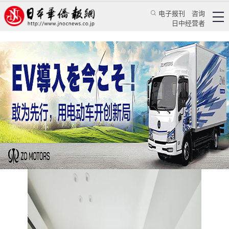
电子报刊
咨询
日中经营者
东京房租创新高突显强势房东与受压租客的博弈
日本新闻
地产动态
郁丛嘉
日本华侨报
2025/3/19 11:41:00