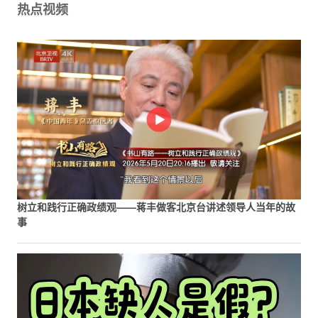
热点视频
树立和践行正确政绩观——蒋丰做客北京台讲述领导人当年的故
事