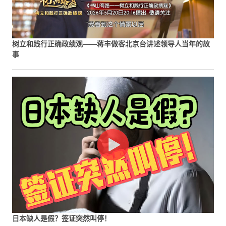
树立和践行正确政绩观——蒋丰做客北京台讲述领导人当年的故
事
日本缺人是假？签证突然叫停！