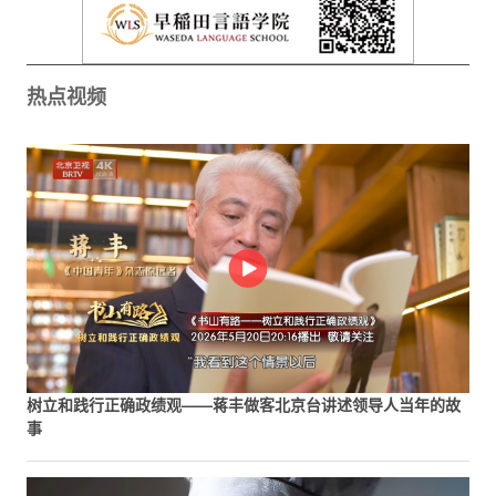
热点视频
树立和践行正确政绩观——蒋丰做客北京台讲述领导人当年的故
事