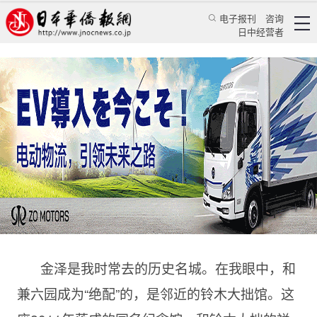
电子报刊
咨询
日中经营者
【日本文史漫笔340】“笨人”铃木大拙的睿智禅
意
特辑
日本文史漫笔
蒋丰
日本华侨报
2025/3/3 10:40:17
金泽是我时常去的历史名城。在我眼中，和
兼六园成为“绝配”的，是邻近的铃木大拙馆。这