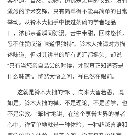
容不迫，自然、流畅，仿佛是无声的仪式。没有
激烈的学术交锋，只有简单得不能再简单的日常
举动。从铃木大拙手中接过茶碗的学者轻品一
口，浓郁茶香瞬间弥漫，苦中带甜，回味悠长，
忍不住赞叹道“味道很独特”。铃木大拙请对方描
述味道，但对其讲出的所有词汇都摇头，却说
“只有当您亲自品尝的时候，才能真正知道茶是
什么味道”。恍然大悟之间，禅已然在眼前。
这就是铃木大拙的“笨”。向来大智若愚，既
如是。铃木大拙的禅，不是理论，不是哲学，也
不是宗教。“笨拙”地讲，在这个享誉世界的禅者
心中，禅简单地就是一种体验，一种超越言语和