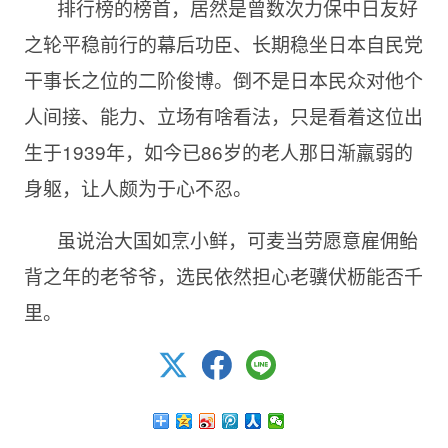
排行榜的榜首，居然是曾数次力保中日友好
之轮平稳前行的幕后功臣、长期稳坐日本自民党
干事长之位的二阶俊博。倒不是日本民众对他个
人间接、能力、立场有啥看法，只是看着这位出
生于1939年，如今已86岁的老人那日渐羸弱的
身躯，让人颇为于心不忍。
虽说治大国如烹小鲜，可麦当劳愿意雇佣鲐
背之年的老爷爷，选民依然担心老骥伏枥能否千
里。