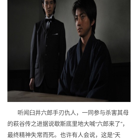
听闻臼井六郎手刃仇人，一同参与杀害其母
的萩谷传之进据说歇斯底里地大喊“六郎来了”，
最终精神失常而死。也许有人会说，这是“天