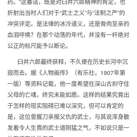
药。”这番话，既是对臼井六郎精神的肯定，也
折射出当时人们对于“武士之义”与“法制之严”的
冲突评定。是法律的冰冷道义，还是骨肉至亲的
血泪呼唤？在那个动荡的年代，并没有一杆绝对
公正的标尺能予以断论。
臼井六郎最终获释，不久便在历史长河中沉
寂而去。据《人物画传》（有乐社，1907年第
一版）等资料记载，他一度希望在深山古刹守住
父母的亡魂，终究未能如愿。这样的结果究竟出
于怎样的现实阻碍已难以深究，但可以肯定的
是，这位曾握刀亲报父仇的武士，与其说浑身散
发着令人生畏的武士道刚猛之气，不如说只是一