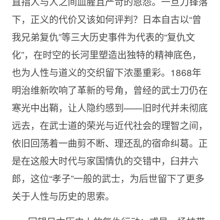
直指人与人之间血腥且严苛的恩怨。一旦刀锋落
下，正义的代价又该如何评判？日本自古以“曾
我兄弟复仇”等三大历史事件为代表的“复仇文
化”，在时空的长河里塑造出独特的精神底色，
也为人性与道义的交织留下浓墨重彩。1868年
明治维新吹响了革新的号角，曾经的武士刀仍在
寒光中出鞘，让人隐约感到——旧时代并未彻底
远去，在武士道的荣光与近代社会的理智之间，
依旧回荡着一曲剪不断、理还乱的宿命纠葛。正
是在这般大时代与家国情仇的交错中，臼井六
郎，这位“孝子”一般的武士，为后世留下了更多
关于人性与历史的思索。