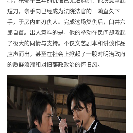
心，积郁十三年的仇恨已无法遏制：他决意拿起
短刀，亲手向已经成为法院法官的一濑直久下
手，于房内血刃仇人。完成这场复仇后，臼井六
郎自首。出人意料的是，他的举动在民间却激起
了极大的同情与支持。不仅文艺剧本和讲谈作品
应声而出，甚至在社会上掀起了一股对明治政府
的质疑浪潮和对旧藩政政治的怀旧风。