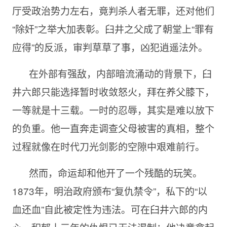
厅受政治势力左右，竟判杀人者无罪，还对他们
“除奸”之举大加表彰。臼井之父成了朝堂上“罪有
应得”的反派，审判草草了事，凶犯逍遥法外。
在外部有强敌，内部暗流涌动的背景下，臼
井六郎只能选择暂时收敛怒火，拜在养父膝下，
一等就是十三载。一时的忍辱，其实是难以放下
的负重。他一直奔走调查父母被害的真相，整个
过程就像在时代刀光剑影的空隙中艰难前行。
然而，命运却和他开了一个残酷的玩笑。
1873年，明治政府颁布“复仇禁令”，私下的“以
血还血”自此被定性为违法。可在臼井六郎的内