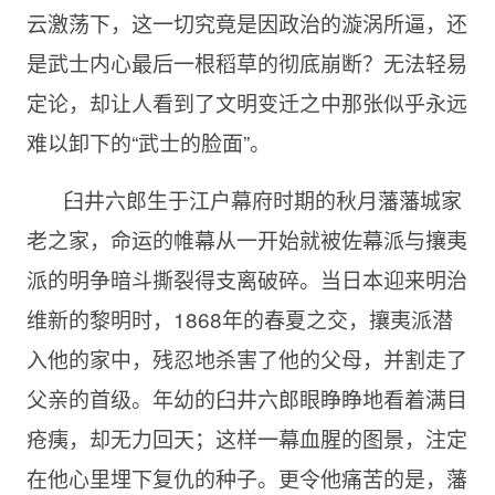
云激荡下，这一切究竟是因政治的漩涡所逼，还
是武士内心最后一根稻草的彻底崩断？无法轻易
定论，却让人看到了文明变迁之中那张似乎永远
难以卸下的“武士的脸面”。
臼井六郎生于江户幕府时期的秋月藩藩城家
老之家，命运的帷幕从一开始就被佐幕派与攘夷
派的明争暗斗撕裂得支离破碎。当日本迎来明治
维新的黎明时，1868年的春夏之交，攘夷派潜
入他的家中，残忍地杀害了他的父母，并割走了
父亲的首级。年幼的臼井六郎眼睁睁地看着满目
疮痍，却无力回天；这样一幕血腥的图景，注定
在他心里埋下复仇的种子。更令他痛苦的是，藩