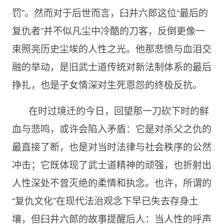
罚”。然而对于后世而言，臼井六郎这位“最后的
复仇者”并不似凡尘中冷酷的刀客，反倒更像一
束照亮历史尘埃的人性之光。他那悲愤与血泪交
融的举动，是旧武士道传统对新法制体系的最后
挣扎，也是子女情深对生死恩怨的终极反抗。
在时过境迁的今日，回望那一刀砍下时的鲜
血与悲鸣，或许会陷入矛盾：它是对杀父之仇的
最直接了断，也是对当时法律与社会秩序的公然
冲击；它既体现了武士道精神的顽强，也折射出
人性深处不曾灭绝的柔情和执念。也许，所谓的
“复仇文化”在现代法治观念下早已失去存身土
壤，但臼井六郎的故事提醒后人：当人性的呼声