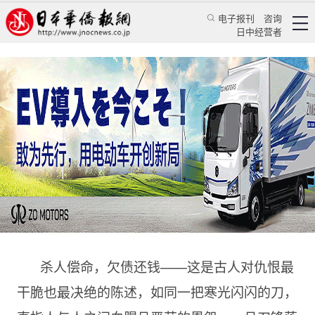
电子报刊
咨询
日中经营者
【日本文史漫笔332】最后的复仇事件历经百年
尚留对人性的思考
特辑
日本文史漫笔
蒋丰
日本华侨报
2025/2/19 11:47:51
杀人偿命，欠债还钱——这是古人对仇恨最
干脆也最决绝的陈述，如同一把寒光闪闪的刀，