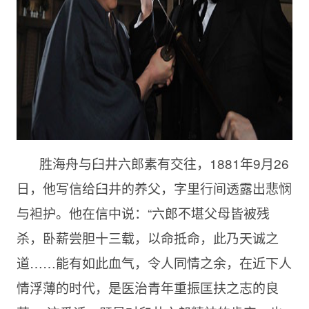
胜海舟与臼井六郎素有交往，1881年9月26
日，他写信给臼井的养父，字里行间透露出悲悯
与袒护。他在信中说：“六郎不堪父母皆被残
杀，卧薪尝胆十三载，以命抵命，此乃天诚之
道……能有如此血气，令人同情之余，在近下人
情浮薄的时代，是医治青年重振匡扶之志的良