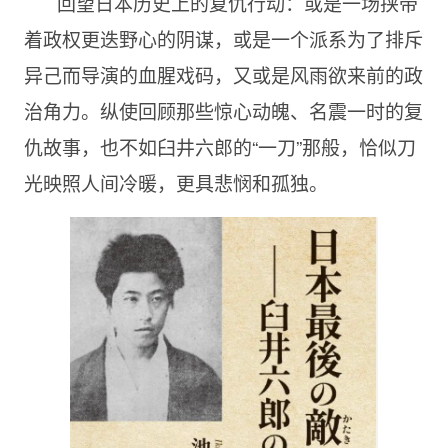
回望日本历史上的复仇行动：或是一场挟带
着政权更迭野心的阴谋，或是一个派系为了排斥
异己而导演的血腥戏码，又或是风雨欲来前的政
治角力。纵使回顾那些惊心动魄、名震一时的复
仇故事，也不如臼井六郎的“一刀”那般，恰似刀
光映照人间冷暖，更具悲悯和孤独。