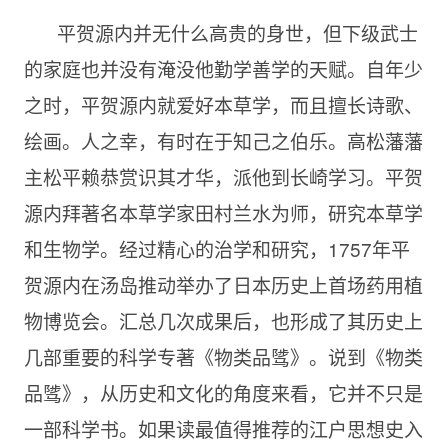
平贺源内并无什么高贵的身世，但下级武士
的家庭也并没有淹没他勤学善学的天赋。自年少
之时，平贺源内就爱好本草学，而且擅长诗歌、
绘画。人之幸，有时在于知己之伯乐。高松藩藩
主松平赖恭赏识其才华，派他到长崎学习。平贺
源内拜著名本草学家田村兰水为师，研究本草学
和生物学。经过精心的治学和研究，1757年平
贺源内在汤岛推动举办了日本历史上首场药用植
物博览会。汇总几次成果后，也形成了其历史上
几部重要的科学专著《物类品骘》。说到《物类
品骘》，从历史和文化的角度来看，它并不只是
一部科学书。如果读最值得推荐的江户思想史入