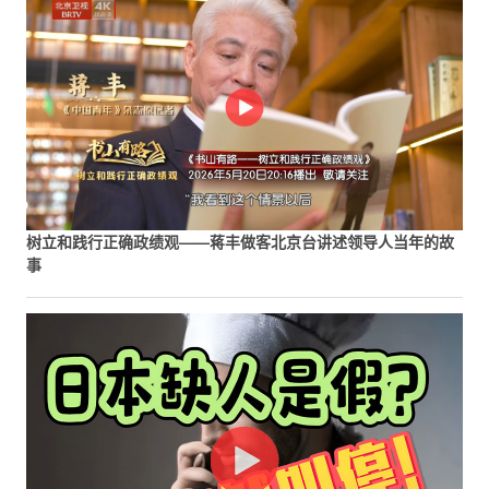
树立和践行正确政绩观——蒋丰做客北京台讲述领导人当年的故
事