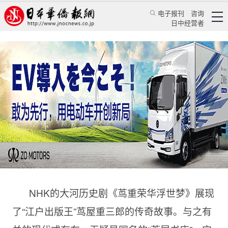
电子报刊
咨询
日中经营者
【日本文史漫笔324】江户时代有“反骨精神”的
文理通才平贺源内
特辑
日本文史漫笔
蒋丰
日本华侨报
2025/2/6 14:10:22
NHK的大河历史剧《茑重荣华浮世梦》展现
了“江户出版王”茑屋重三郎的传奇故事。与之有