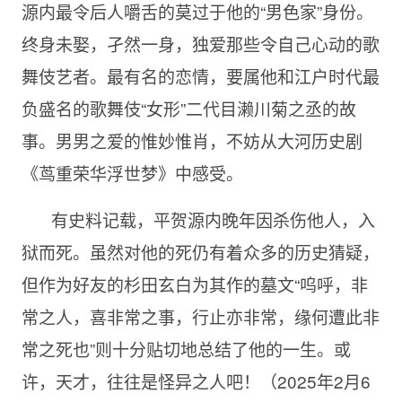
源内最令后人嚼舌的莫过于他的“男色家”身份。
终身未娶，孑然一身，独爱那些令自己心动的歌
舞伎艺者。最有名的恋情，要属他和江户时代最
负盛名的歌舞伎“女形”二代目濑川菊之丞的故
事。男男之爱的惟妙惟肖，不妨从大河历史剧
《茑重荣华浮世梦》中感受。
有史料记载，平贺源内晚年因杀伤他人，入
狱而死。虽然对他的死仍有着众多的历史猜疑，
但作为好友的杉田玄白为其作的墓文“呜呼，非
常之人，喜非常之事，行止亦非常，缘何遭此非
常之死也”则十分贴切地总结了他的一生。或
许，天才，往往是怪异之人吧！（2025年2月6