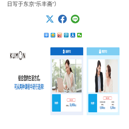
日写于东京“乐丰斋”）