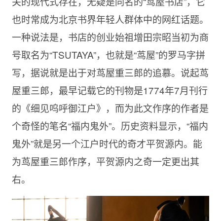
关的现代式存在，无疑是同名的“茑屋书店”，它
也时常成为北京书界年轻人群体中的网红话题。
一种说法是，书店的创业始祖增田宗昭当初为商
号取名为“TSUTAYA”，也就是“茑屋”的罗马字拼
写，据说就是出于对茑屋重三郎的追慕。说起茑
屋重三郎，最早记载它的刊物是1774年7月刊行
的《细见呜呼御江户》，而为此文作序的作者是
个奇怪的笔名“福内鬼外”。历史资料显示，“福内
鬼外”就是另一个江户时代的奇才平贺源内。能
为茑屋重三郎作序，平贺源内之奇一定更出其
右。